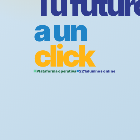
Tu futur
a un
click
Plataforma operativa
221
alumnos online